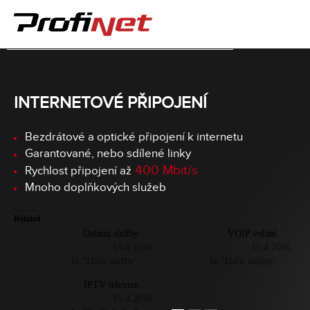
INTERNETOVÉ PŘIPOJENÍ
Bezdrátové a optické připojení k internetu
Garantované, nebo sdílené linky
400 Mbit/s
Rychlost připojení až
Mnoho doplňkových služeb
Related
Ostatní služby
VOIP volání
15.4.2016
15.4.2016
In "Další služby"
In "Další služby"
IPTV televize
15.4.2016