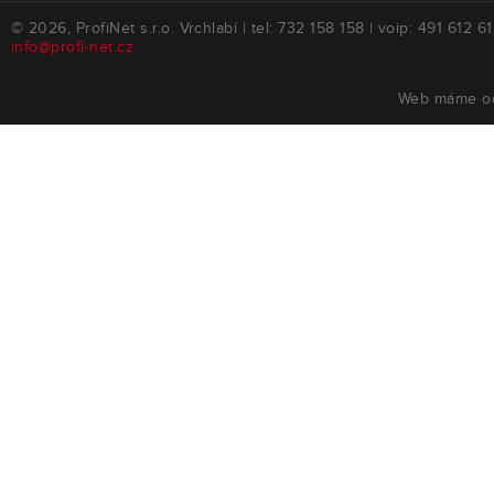
© 2026, ProfiNet s.r.o. Vrchlabí | tel: 732 158 158 | voip: 491 612 61
info@profi-net.cz
Web máme 