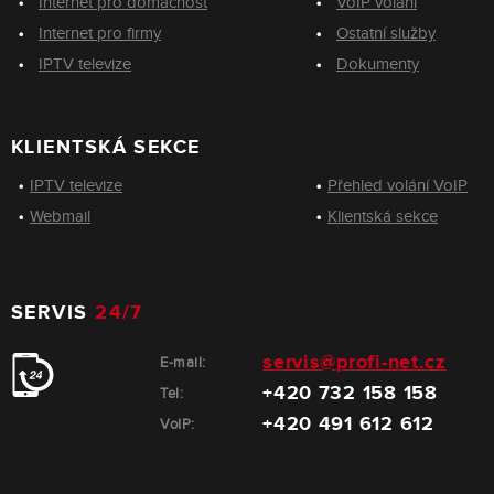
Internet pro domácnost
VoIP volání
Internet pro firmy
Ostatní služby
IPTV televize
Dokumenty
KLIENTSKÁ SEKCE
IPTV televize
Přehled volání VoIP
Webmail
Klientská sekce
SERVIS
24/7
servis@profi-net.cz
E-mail:
+420 732 158 158
Tel:
+420 491 612 612
VoIP: